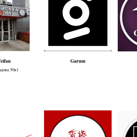
Feifan
Garum
ьцова 50к1