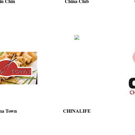
in Chin
China Club
na Town
CHINALIFE