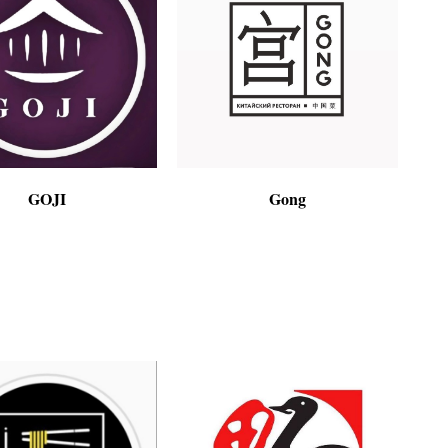
GOJI
Gong