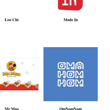
Loo Chi
Made In
Mr Mao
OmNomNom