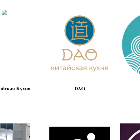
айская Кухня
DAO