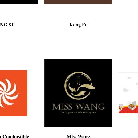
NG SU
Kong Fu
 Combustible
Miss Wang