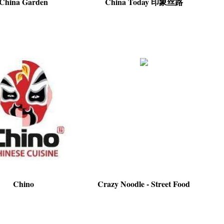
China Garden
China Today 印象丝路
Chino
Crazy Noodle - Street Food