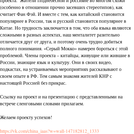
проекта. Жители Поднебесной и россияне во многом схожи
(особенно в отношении прочно засевших стереотипов), как
считает Фан Фэй. И вместе с тем, как китайский становится
популярнее в России, так и русский становится популярнее в
Китае. Но трудность заключается в том, что оба языка являются
сложными в разных аспектах, наш менталитет разительно
отличается друг от друга, и поэтому очень трудно добиться
полного понимания. «Серый Мокко» намерен бороться с этой
проблемой. Члены проекта – китайцы, живущие или жившие в
России, знающие язык и культуру. Они в своих видео,
подкастах, на устраиваемых мероприятиях рассказывают о
своем опыте в РФ. Тем самым знакомя жителей КНР с
настоящей Россией без прикрас.
Ссылку на проект и на презентацию с представленными на
встрече сленговыми словами прилагаем.
Желаем проекту успехов!
https://vk.com/china_iaas?w=wall-147182812_1333