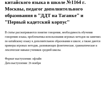
китайского языка в школе №1164 г.
Москвы, педагог дополнительного
образования в "ДДТ на Таганке" и
"Первый кадетский корпус"
В статье рассматриваются понятие говорения, необходимость обучения
говорению языка, проблематика использования игровых методов на занятиях
по китайскому языку в дополнительном образовании и школе, а также даются
примеры игровых методик, развивающих фонетические, грамматические и
лексические навыки учеников средней школы.
Формат выступления: офлайн
Дата выступления: 26 ноября