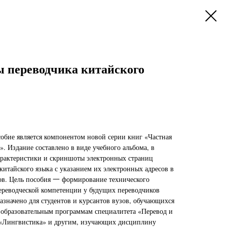
 переводчика китайского
собие является компонентом новой серии книг «Частная
». Издание составлено в виде учебного альбома, в
арактеристики и скриншоты электронных страниц
китайского языка с указанием их электронных адресов в
ов. Цель пособия 一 формирование технического
ереводческой компетенции у будущих переводчиков
азначено для студентов и курсантов вузов, обучающихся
образовательным программам специалитета «Перевод и
а «Лингвистика» и другим, изучающих дисциплину