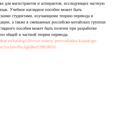
кже для магистрантов и аспирантов, исследующих частную
язык. Учебное наглядное пособие может быть
йскими студентами, изучающими теорию перевода и
ации, а также в смешанных российско-китайских группах
глядного пособия может быть полезен при разработке
 по общей и частной теории перевода.
shop.ru/katalog/cifrovye-resursy-perevodchika-kitaiskogo-
bie?ysclid=l9xclqkd8m520828010