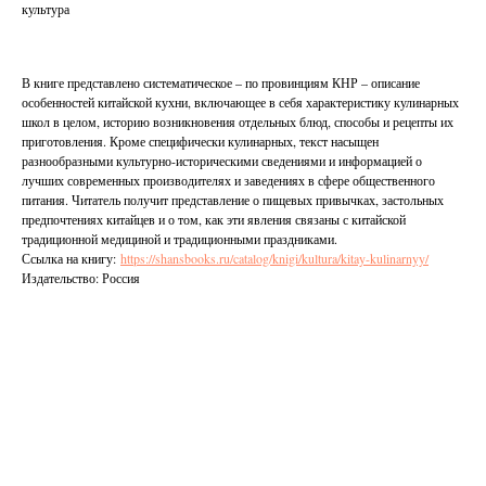
культура
В книге представлено систематическое – по провинциям КНР – описание
особенностей китайской кухни, включающее в себя характеристику кулинарных
школ в целом, историю возникновения отдельных блюд, способы и рецепты их
приготовления. Кроме специфически кулинарных, текст насыщен
разнообразными культурно-историческими сведениями и информацией о
лучших современных производителях и заведениях в сфере общественного
питания. Читатель получит представление о пищевых привычках, застольных
предпочтениях китайцев и о том, как эти явления связаны с китайской
традиционной медициной и традиционными праздниками.
Ссылка на книгу:
https://shansbooks.ru/catalog/knigi/kultura/kitay-kulinarnyy/
Издательство: Россия