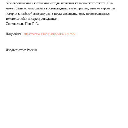
себе европейский и китайский методы изучения классического текста. Она
может быть использована в востоковедных вузах при подготовке курсов по
истории китайской литературы, а также специалистами, занимающимися
текстологией и литературоведением.
Составитель: Пан Т. А.
Подробнее:
https://www.labirint.ru/books/395765/
Издательство: Россия