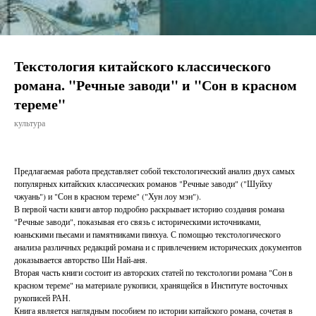
Текстология китайского классического
романа. "Речные заводи" и "Сон в красном
тереме"
культура
Предлагаемая работа представляет собой текстологический анализ двух самых
популярных китайских классических романов "Речные заводи" ("Шуйху
чжуань") и "Сон в красном тереме" ("Хун лоу мэн").
В первой части книги автор подробно раскрывает историю создания романа
"Речные заводи", показывая его связь с историческими источниками,
юаньскими пьесами и памятниками пинхуа. С помощью текстологического
анализа различных редакций романа и с привлечением исторических документов
доказывается авторство Ши Най-аня.
Вторая часть книги состоит из авторских статей по текстологии романа "Сон в
красном тереме" на материале рукописи, хранящейся в Институте восточных
рукописей РАН.
Книга является наглядным пособием по истории китайского романа, сочетая в