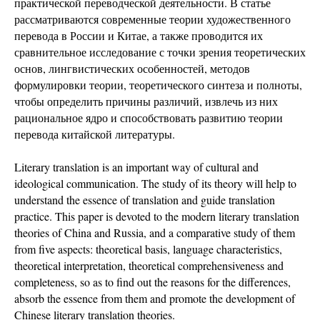
практической переводческой деятельности. В статье
рассматриваются современные теории художественного
перевода в России и Китае, а также проводится их
сравнительное исследование с точки зрения теоретических
основ, лингвистических особенностей, методов
формулировки теории, теоретического синтеза и полноты,
чтобы определить причины различий, извлечь из них
рациональное ядро и способствовать развитию теории
перевода китайской литературы.
Literary translation is an important way of cultural and
ideological communication. The study of its theory will help to
understand the essence of translation and guide translation
practice. This paper is devoted to the modern literary translation
theories of China and Russia, and a comparative study of them
from five aspects: theoretical basis, language characteristics,
theoretical interpretation, theoretical comprehensiveness and
completeness, so as to find out the reasons for the differences,
absorb the essence from them and promote the development of
Chinese literary translation theories.