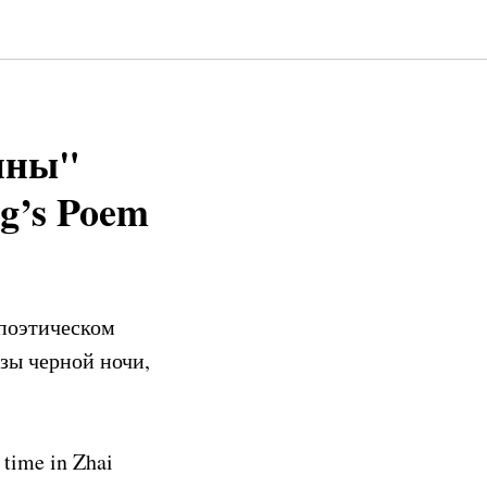
ины"
g’s Poem
 поэтическом
зы черной ночи,
f time in Zhai