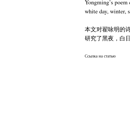
Yongming’s poem cy
white day, winter,
本文对翟咏明的
研究了黑夜，白
Ссылка на статью