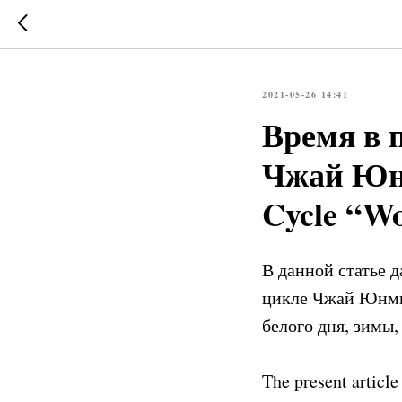
2021-05-26 14:41
Время в 
Чжай Юнм
Cycle “W
В данной статье 
цикле Чжай Юнми
белого дня, зимы,
The present article