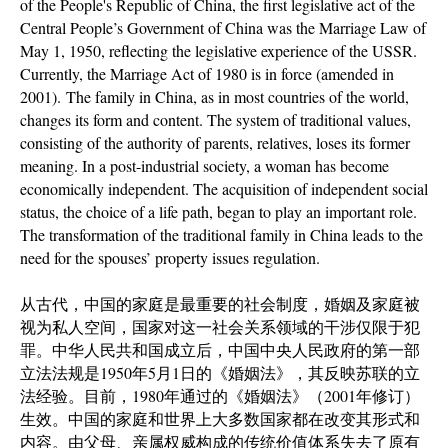
of the People's Republic of China, the first legislative act of the
Central People’s Government of China was the Marriage Law of
May 1, 1950, reflecting the legislative experience of the USSR.
Currently, the Marriage Act of 1980 is in force (amended in
2001). The family in China, as in most countries of the world,
changes its form and content. The system of traditional values,
consisting of the authority of parents, relatives, loses its former
meaning. In a post-industrial society, a woman has become
economically independent. The acquisition of independent social
status, the choice of a life path, began to play an important role.
The transformation of the traditional family in China leads to the
need for the spouses’ property issues regulation.
从古代，中国的家庭是最重要的社会制度，婚姻及家庭被
视为私人空间，国家对这一社会关系领域的干涉仅限于犯
罪。中华人民共和国成立后，中国中央人民政府的第一部
立法法规是1950年5月1日的《婚姻法》，其反映苏联的立
法经验。目前，1980年通过的《婚姻法》（2001年修订）
生效。中国的家庭和世界上大多数国家都在改变其形式和
内容。由父母、亲属权威构成的传统价值体系失去了原有