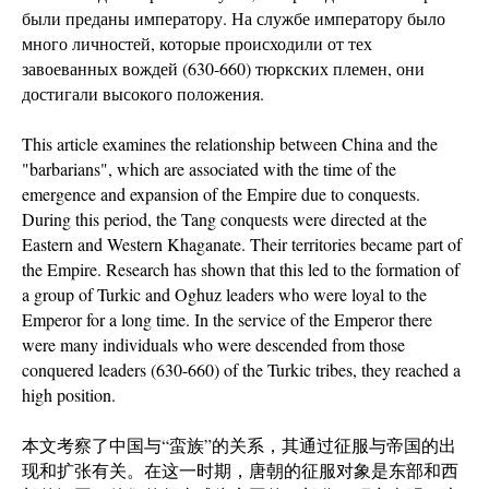
были преданы императору. На службе императору было
много личностей, которые происходили от тех
завоеванных вождей (630-660) тюркских племен, они
достигали высокого положения.
This article examines the relationship between China and the
"barbarians", which are associated with the time of the
emergence and expansion of the Empire due to conquests.
During this period, the Tang conquests were directed at the
Eastern and Western Khaganate. Their territories became part of
the Empire. Research has shown that this led to the formation of
a group of Turkic and Oghuz leaders who were loyal to the
Emperor for a long time. In the service of the Emperor there
were many individuals who were descended from those
conquered leaders (630-660) of the Turkic tribes, they reached a
high position.
本文考察了中国与“蛮族”的关系，其通过征服与帝国的出
现和扩张有关。在这一时期，唐朝的征服对象是东部和西