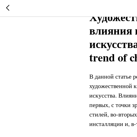
2020-11-11 20:15
АРХИ
Художест
влияния 
искусства
trend of 
В данной статье 
художественной к
искусства. Влиян
первых, с точки 
стилей, во-вторы
инсталляции и, в