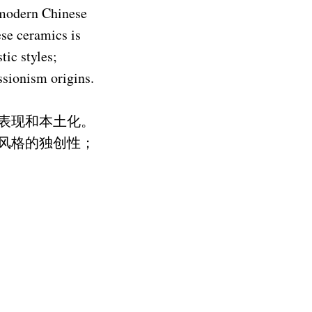
e modern Chinese
ese ceramics is
tic styles;
ssionism origins.
表现和本土化。
风格的独创性；