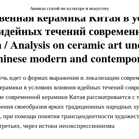
ТЕКТУРА
Анонсы статей по культуре и искусству
венная керамика Китая в у
идейных течений современ
 / Analysis on ceramic art un
chinese modern and contempo
речь идет о формах выражения и локализации совре
ерамики в условиях влияния идейных течений совр
ие современной керамики Китая рассматривается с т
зрения своеобразия ярких традиционных народных 
х, при помощи понятия трансцендентности художес
-третьих, через истоки неоэкспрессионизма