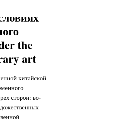
словиях
ного
der the
rary art
менной китайской
еменного
рех сторон: во-
художественных
твенной