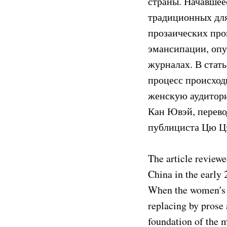
страны. Начавшее
традиционных для
прозаических про
эмансипации, опу
журналах. В стать
процесс происход
женскую аудитори
Кан Ювэй, перево
публициста Цю Ц
The article review
China in the early 
When the women's r
replacing by prose 
foundation of the 