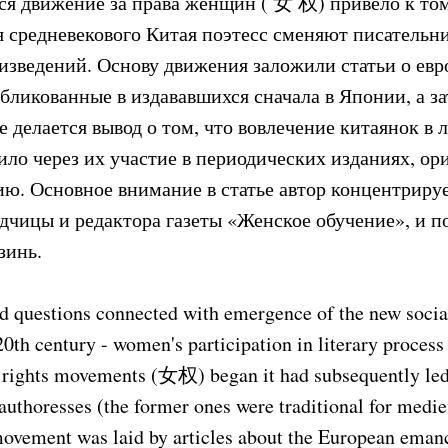
ся движение за права женщин ( 女 权) привело к том
 средневекового Китая поэтесс сменяют писательн
изведений. Основу движения заложили статьи о ев
бликованные в издававшихся сначала в Японии, а за
е делается вывод о том, что вовлечение китаянок в
ило через их участие в периодических изданиях, о
ю. Основное внимание в статье автор концентрируе
дчицы и редактора газеты «Женское обучение», и п
зинь.
ed questions connected with emergence of the new social
20th century - women's participation in literary process 
ights movements (女权) began it had subsequently led 
authoresses (the former ones were traditional for medi
movement was laid by articles about the European eman