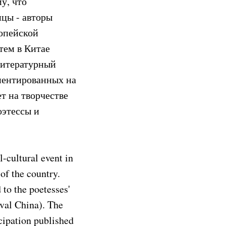
у, что
ицы - авторы
ропейской
тем в Китае
 литературный
риентированных на
т на творчестве
оэтессы и
-cultural event in
of the country.
to the poetesses'
eval China). The
cipation published