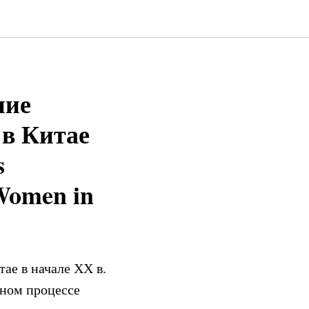
ние
 в Китае
s
 Women in
ае в начале ХХ в.
рном процессе