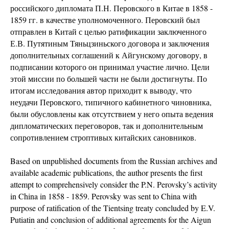
российского дипломата П.Н. Перовского в Китае в 1858 -
1859 гг. в качестве уполномоченного. Перовский был
отправлен в Китай с целью ратификации заключенного
Е.В. Путятиным Тяньцзиньского договора и заключения
дополнительных соглашений к Айгунскому договору, в
подписании которого он принимал участие лично. Цели
этой миссии по большей части не были достигнуты. По
итогам исследования автор приходит к выводу, что
неудачи Перовского, типичного кабинетного чиновника,
были обусловлены как отсутствием у него опыта ведения
дипломатических переговоров, так и дополнительным
сопротивлением строптивых китайских сановников.
Based on unpublished documents from the Russian archives and
available academic publications, the author presents the first
attempt to comprehensively consider the P.N. Perovsky’s activity
in China in 1858 - 1859. Perovsky was sent to China with
purpose of ratification of the Tientsing treaty concluded by E.V.
Putiatin and conclusion of additional agreements for the Aigun