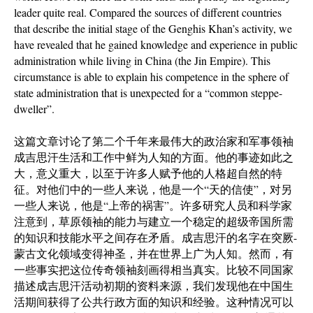
leader quite real. Compared the sources of different countries
that describe the initial stage of the Genghis Khan’s activity, we
have revealed that he gained knowledge and experience in public
administration while living in China (the Jin Empire). This
circumstance is able to explain his competence in the sphere of
state administration that is unexpected for a “common steppe-
dweller”.
这篇文章讨论了第二个千年来最伟大的政治家和军事领袖
成吉思汗生活和工作中鲜为人知的方面。他的事迹如此之
大，意义重大，以至于许多人赋予他的人格超自然的特
征。对他们中的一些人来说，他是一个“天的信使”，对另
一些人来说，他是“上帝的祸害”。许多研究人员和科学家
注意到，草原领袖的能力与建立一个稳定的超级帝国所需
的知识和技能水平之间存在矛盾。成吉思汗的名字在突厥-
蒙古文化领域变得神圣，并在世界上广为人知。然而，有
一些事实把这位传奇领袖刻画得相当真实。比较不同国家
描述成吉思汗活动初期的资料来源，我们发现他在中国生
活期间获得了公共行政方面的知识和经验。这种情况可以