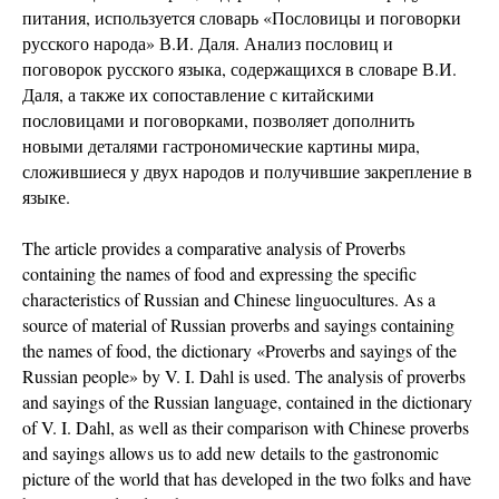
питания, используется словарь «Пословицы и поговорки
русского народа» В.И. Даля. Анализ пословиц и
поговорок русского языка, содержащихся в словаре В.И.
Даля, а также их сопоставление с китайскими
пословицами и поговорками, позволяет дополнить
новыми деталями гастрономические картины мира,
сложившиеся у двух народов и получившие закрепление в
языке.
The article provides a comparative analysis of Proverbs
containing the names of food and expressing the specific
characteristics of Russian and Chinese linguocultures. As a
source of material of Russian proverbs and sayings containing
the names of food, the dictionary «Proverbs and sayings of the
Russian people» by V. I. Dahl is used. The analysis of proverbs
and sayings of the Russian language, contained in the dictionary
of V. I. Dahl, as well as their comparison with Chinese proverbs
and sayings allows us to add new details to the gastronomic
picture of the world that has developed in the two folks and have