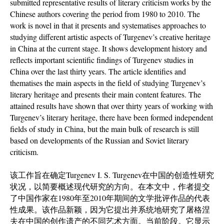
submitted representative results of literary criticism works by the
Chinese authors covering the period from 1980 to 2010. The
work is novel in that it presents and systematises approaches to
studying different artistic aspects of Turgenev’s creative heritage
in China at the current stage. It shows development history and
reflects important scientific findings of Turgenev studies in
China over the last thirty years. The article identifies and
thematises the main aspects in the field of studying Turgenev’s
literary heritage and presents their main content features. The
attained results have shown that over thirty years of working with
Turgenev’s literary heritage, there have been formed independent
fields of study in China, but the main bulk of research is still
based on developments of the Russian and Soviet literary
criticism.
该工作旨在确定Turgenev I. S. Turgenev在中国的创造性研究
状况，以简要概述现代研究的方向。在本文中，作者提交
了中国作家在1980年至2010年期间的文学批评作品的代表
性成果。该作品新颖，因为它提出并系统地研究了屠格涅
夫在中国的创作遗产的不同艺术方面。当前阶段。它显示