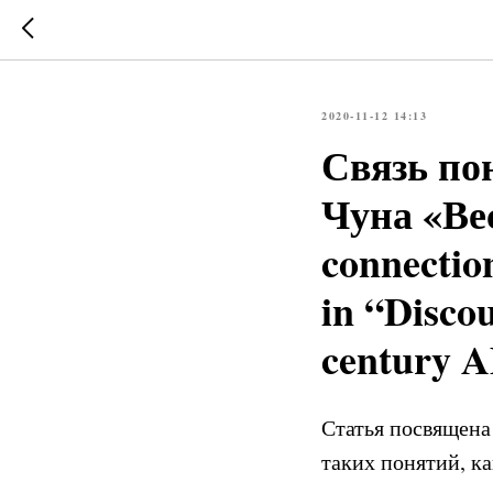
2020-11-12 14:13
Связь по
Чуна «Вес
connectio
in “Disco
century 
Статья посвящена 
таких понятий, ка