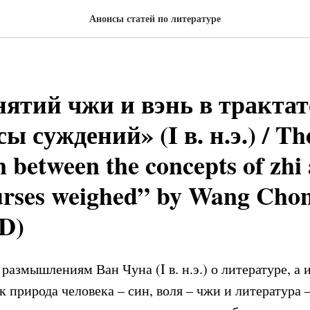
Анонсы статей по литературе
нятий чжи и вэнь в трактат
ы суждений» (I в. н.э.) / Th
n between the concepts of zhi
urses weighed” by Wang Chon
AD)
размышлениям Ван Чуна (I в. н.э.) о литературе, а 
к природа человека – син, воля – чжи и литература 