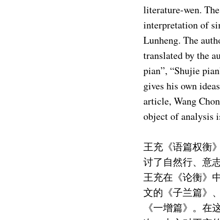
literature-wen. The
interpretation of 
Lunheng. The autho
translated by the 
pian”, “Shujie pia
gives his own ideas
article, Wang Chong
object of analysis 
王充《语篇权衡
讨了自然行、意
王充在《论衡》
文的《子兰篇》
《一增篇》。在