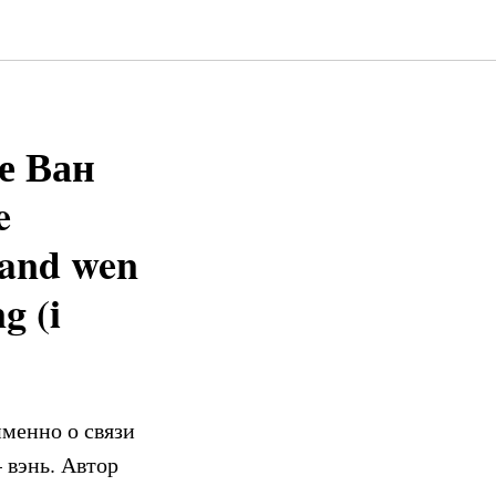
е Ван
e
 and wen
g (i
именно о связи
– вэнь. Автор