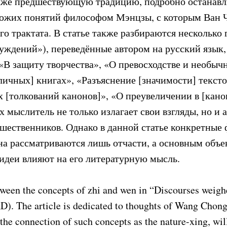
кже предшествующую традицию, подробно останавл
хожих понятий философом Мэнцзы, с которым Ван 
го трактата. В статье также разбираются несколько г
уждений»), переведённые автором на русский язык,
 «В защиту творчества», «О превосходстве и необыч
личных] книгах», «Разъяснение [значимости] тексто
х [толкований канонов]», «О преувеличении в [кан
х мыслитель не только излагает свои взгляды, но и 
шественников. Однако в данной статье конкретные
на рассматриваются лишь отчасти, а основным объек
идеи влияют на его литературную мысль.
ween the concepts of zhi and wen in “Discourses weig
D). The article is dedicated to thoughts of Wang Chong
o the connection of such concepts as the nature-xing, wil