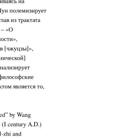
иваясь на
Чун полемизирует
лав из трактата
 – «О
ности»,
в [чжуцзы]»,
онической]
анализирует
 философские
том является то,
hed” by Wang
 (I century A.D.)
l-zhi and