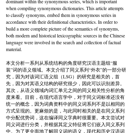
dominant within the synonymous series, which is important
when compiling synonymous dictionaries. This article attempts
to classify synonyms, embed them in synonymous series in
accordance with their definitional characteristics. In order to
build a more complete picture of the semantics of synonyms,
both modern and historical lexicographic sources in the Chinese
language were involved in the search and collection of factual
material.
本文分析一系列从系统结构的角度研究汉语主题组“服
装”词的语义领域。本文介绍了同义系列“外衣”的一部分研
究，因为对该词汇语义组（LSG）的研究是相关的，首
先，因为对其语义结构的研究很少，因此可以识别差异。
其次，从语义领域内词汇单元之间的同义相关性分析的角
度来看。目前，在现代语言学中，对于同义词标准还没有
统一的概念，因为词典资料中的同义词系列不是以相同的
方式呈现的。更麻烦的是，与此同时相关的是在同义系列
中分配优势词，这在编译同义字典时很重要。本文尝试对
同义词进行分类，并根据其定义特征将它们嵌入同义系列
中。为了更全面地了解同义词的语义，现代和历史汉语词