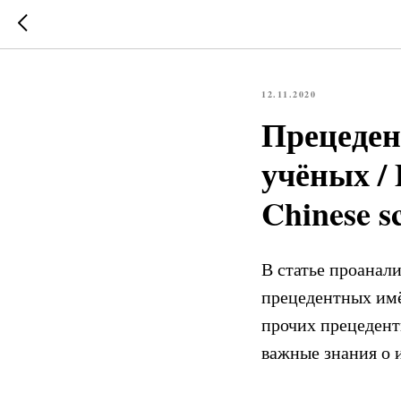
12.11.2020
Прецеден
учёных / 
Chinese s
В статье проанал
прецедентных имё
прочих прецедент
важные знания о 