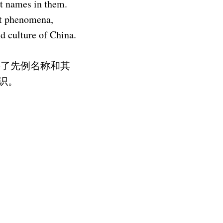
nt names in them.
nt phenomena,
d culture of China.
供了先例名称和其
识。