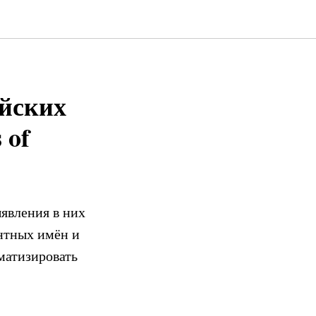
айских
 of
ыявления в них
нтных имён и
матизировать