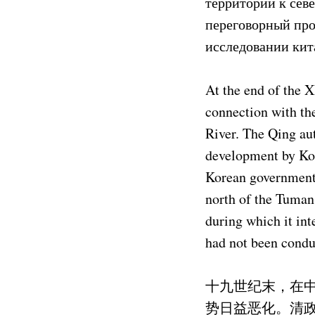
территории к сев
переговорный про
исследовании кита
At the end of the 
connection with th
River. The Qing aut
development by Kor
Korean government r
north of the Tuman 
during which it int
had not been condu
十九世纪末，在
势日益恶化。清