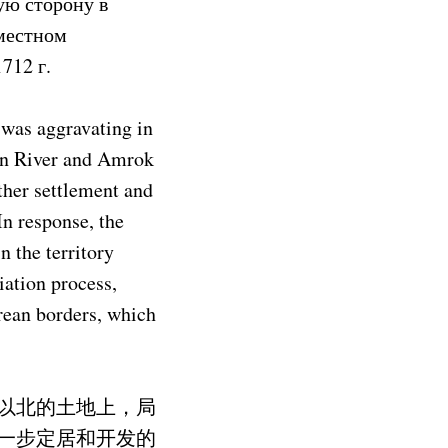
ую сторону в
вместном
712 г.
 was aggravating in
man River and Amrok
ther settlement and
n response, the
n the territory
iation process,
orean borders, which
以北的土地上，局
一步定居和开发的