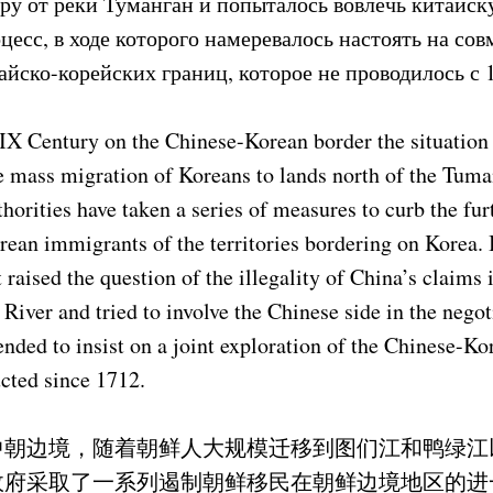
еру от реки Туманган и попыталось вовлечь китайск
цесс, в ходе которого намеревалось настоять на со
йско-корейских границ, которое не проводилось с 1
XIX Century on the Chinese-Korean border the situation
e mass migration of Koreans to lands north of the Tu
horities have taken a series of measures to curb the fur
ean immigrants of the territories bordering on Korea. I
aised the question of the illegality of China’s claims i
River and tried to involve the Chinese side in the negot
ended to insist on a joint exploration of the Chinese-K
cted since 1712.
中朝边境，随着朝鲜人大规模迁移到图们江和鸭绿江
政府采取了一系列遏制朝鲜移民在朝鲜边境地区的进