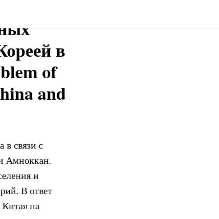
чных
Кореей в
blem of
China and
 в связи с
 и Амноккан.
селения и
рий. В ответ
 Китая на