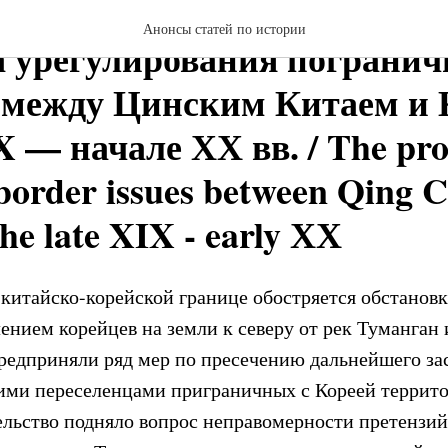
Анонсы статей по истории
 урегулирования пограни
 между Цинским Китаем и 
 — начале ХХ вв. / The pro
 border issues between Qing 
he late XIX - early ХХ
 китайско-корейской границе обостряется обстановка
ением корейцев на земли к северу от рек Туманган
редприняли ряд мер по пресечению дальнейшего за
ими переселенцами приграничных с Кореей террито
ельство подняло вопрос неправомерности претензий