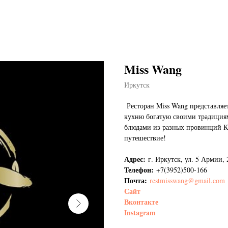
Miss Wang
Иркутск
Ресторан Miss Wang представля
кухню богатую своими традициям
блюдами из разных провинций Ки
путешествие!
Адрес:
г. Иркутск, ул. 5 Армии, 
Телефон:
+7(3952)500-166
Почта:
restmisswang@gmail.com
Сайт
Вконтакте
Instagram