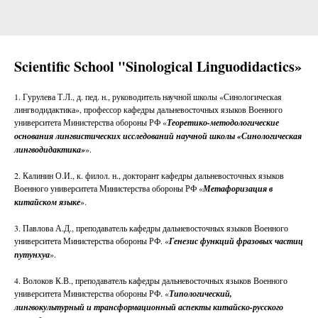
Scientific School "Sinological Linguodidactics»
1. Гурулева Т.Л., д. пед. н., руководитель научной школы «Синологическая
лингводидактика», профессор кафедры дальневосточных языков Военного
университета Министерства обороны РФ «
Теоретико-методологические
основания лингвистических исследований научной школы «Синологическая
лингводидактика»
».
2. Калинин О.И., к. филол. н., докторант кафедры дальневосточных языков
Военного университета Министерства обороны РФ «
Метафоризация в
китайском языке
».
3. Павлова А.Д., преподаватель кафедры дальневосточных языков Военного
университета Министерства обороны РФ. «
Генезис функций фразовых частиц
путунхуа
».
4. Волоков К.В., преподаватель кафедры дальневосточных языков Военного
университета Министерства обороны РФ. «
Типологический,
лингвокультурный и трансформационный аспекты китайско-русского