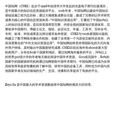
中国知网（CNKI）起步于1996年由清华大学发起的光盘电子期刊出版项目，
是中国最大的知识信息资源提供平台。 20余年来，中国知网以建设中国知识
基础设施工程为总目标，通过大规模集成整合出版，建成了完整的以学术研究
成果为核心的中国信息资源体系--"中国知识资源总库"，它囊括了中国90%以
上的知识信息资源，是目前资源类型完整、内容全面的国家知识资源体系，完
整收录中国期刊、博硕士论文、报纸、会议论文、年鉴、工具书、百科全书、
专利、标准、科技成果及法律法规等各种资源。 CNKI与700余家国际出版机
构建立了数字网络传播合作机制，创建了全球第一个与原创文献同步发布、内
容深度整合的"中外文知识资源总库"。中国知网始终坚持用国际化的方式向海
外用户持续、及时输出中国最新研究成果. CNKI目前在海外有1600余家大型
机构用户，分布在60多个国家和地区。通过知网海外服务的平台，76%以上
的世界500强大学的学者每天都在阅读中国学术资源。 G20成员国中，80%的
国家中的国家级研究机构通过知网获取中国学术期刊。中国知网已经成为全球
高校智库和政府智囊机构了解中国、研究中国的必备工具，同时也为中国与其
他国家学者在知识领域的生产、交流、传播和共享提供了有效的平台。
Zoya Su 是中国最大的学术资源数据库中国知网的俄语大区经理。