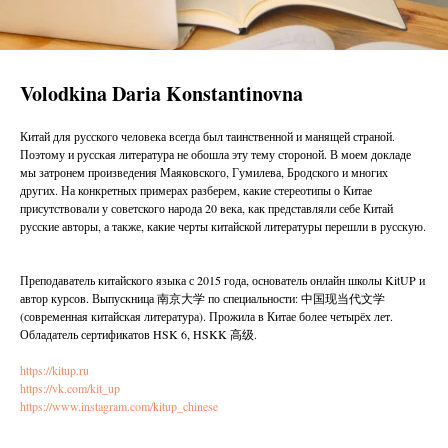
Volodkina Daria Konstantinovna
Китай для русского человека всегда был таинственной и манящей страной.
Поэтому и русская литература не обошла эту тему стороной. В моем докладе
мы затронем произведения Маяковского, Гумилева, Бродского и многих
других. На конкретных примерах разберем, какие стереотипы о Китае
присутствовали у советского народа 20 века, как представляли себе Китай
русские авторы, а также, какие черты китайской литературы перешли в русскую.
Преподаватель китайского языка с 2015 года, основатель онлайн школы KitUP и
автор курсов. Выпускница 南京大学 по специальности: 中国现当代文学
(современная китайская литература). Прожила в Китае более четырёх лет.
Обладатель сертификатов HSK 6, HSKK 高级.
https://kitup.ru
https://vk.com/kit_up
https://www.instagram.com/kitup_chinese