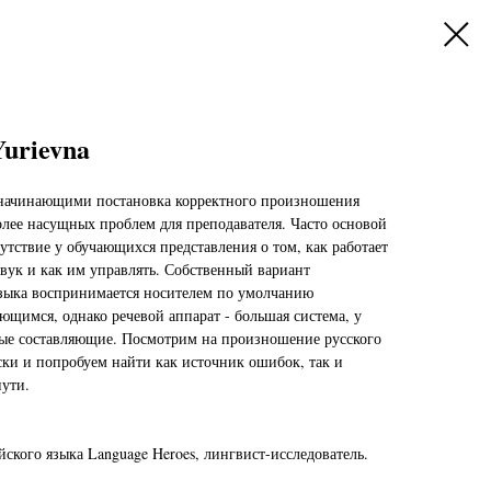
Yurievna
 начинающими постановка корректного произношения
олее насущных проблем для преподавателя. Часто основой
сутствие у обучающихся представления о том, как работает
 звук и как им управлять. Собственный вариант
зыка воспринимается носителем по умолчанию
ющимся, однако речевой аппарат - большая система, у
мые составляющие. Посмотрим на произношение русского
ски и попробуем найти как источник ошибок, так и
пути.
ского языка Language Heroes, лингвист-исследователь.