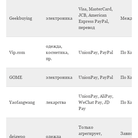
Visa, MasterCard,
JCB, American
Geekbuying
электроника
Междун
Express PayPal,
перевод
одежда,
Vip.com
косметика,
UnionPay, PayPal
По Кит
пр.
GOME
электроника
UnionPay, PayPal
По Кит
UnionPay, AliPay,
Yaofangwang
лекарства
WeChat Pay, JD
По Кит
Pay
Только
агрегирует,
Зависит
dejawoo
одежда