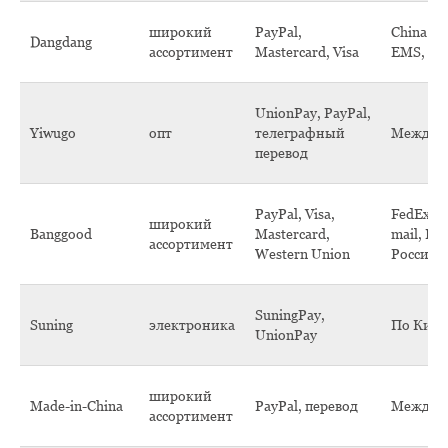
широкий
PayPal,
China Ai
Dangdang
ассортимент
Mastercard, Visa
EMS, DH
UnionPay, PayPal,
Yiwugo
опт
телеграфный
Междун
перевод
PayPal, Visa,
FedEx, E
широкий
Banggood
Mastercard,
mail, По
ассортимент
Western Union
России,
SuningPay,
Suning
электроника
По Кит
UnionPay
широкий
Made-in-China
PayPal, перевод
Междун
ассортимент