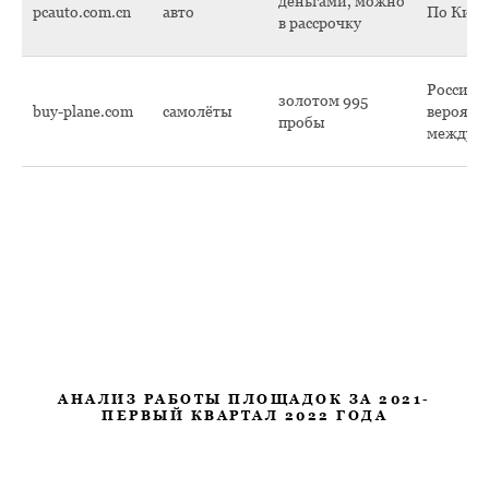
деньгами, можно
pcauto.com.cn
авто
По Кит
в рассрочку
Россия, 
золотом 995
buy-plane.com
самолёты
вероятн
пробы
междун
АНАЛИЗ РАБОТЫ ПЛОЩАДОК ЗА 2021-
ПЕРВЫЙ КВАРТАЛ 2022 ГОДА