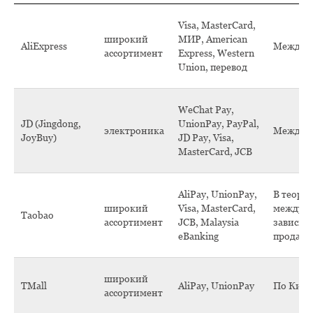
Visa, MasterCard,
широкий
МИР, American
AliExpress
Междун
ассортимент
Express, Western
Union, перевод
WeChat Pay,
JD (Jingdong,
UnionPay, PayPal,
электроника
Междун
JoyBuy)
JD Pay, Visa,
MasterCard, JCB
AliPay, UnionPay,
В теори
широкий
Visa, MasterCard,
междуна
Taobao
ассортимент
JCB, Malaysia
зависит 
eBanking
продавц
широкий
TMall
AliPay, UnionPay
По Кит
ассортимент