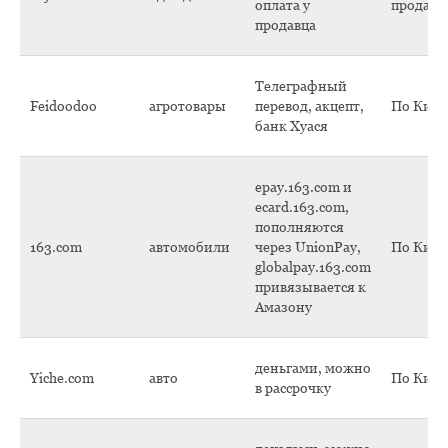
оплата у
продавц
продавца
Телеграфный
Feidoodoo
агротовары
перевод, акцепт,
По Кит
банк Хуася
epay.163.com и
ecard.163.com,
пополняются
163.com
автомобили
через UnionPay,
По Кит
globalpay.163.com
привязывается к
Амазону
деньгами, можно
Yiche.com
авто
По Кит
в рассрочку